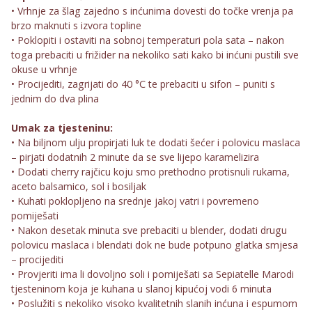
• Vrhnje za šlag zajedno s inćunima dovesti do točke vrenja pa
brzo maknuti s izvora topline
• Poklopiti i ostaviti na sobnoj temperaturi pola sata – nakon
toga prebaciti u frižider na nekoliko sati kako bi inćuni pustili sve
okuse u vrhnje
• Procijediti, zagrijati do 40 °C te prebaciti u sifon – puniti s
jednim do dva plina
Umak za tjesteninu:
• Na biljnom ulju propirjati luk te dodati šećer i polovicu maslaca
– pirjati dodatnih 2 minute da se sve lijepo karamelizira
• Dodati cherry rajčicu koju smo prethodno protisnuli rukama,
aceto balsamico, sol i bosiljak
• Kuhati poklopljeno na srednje jakoj vatri i povremeno
pomiješati
• Nakon desetak minuta sve prebaciti u blender, dodati drugu
polovicu maslaca i blendati dok ne bude potpuno glatka smjesa
– procijediti
• Provjeriti ima li dovoljno soli i pomiješati sa Sepiatelle Marodi
tjesteninom koja je kuhana u slanoj kipućoj vodi 6 minuta
• Poslužiti s nekoliko visoko kvalitetnih slanih inćuna i espumom