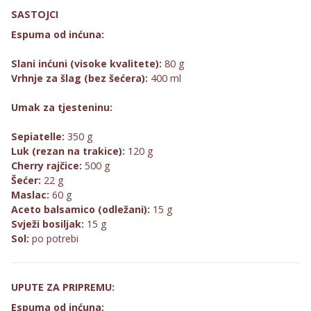
SASTOJCI
Espuma od inćuna:
Slani inćuni (visoke kvalitete):
80 g
Vrhnje za šlag (bez šećera):
400 ml
Umak za tjesteninu:
Sepiatelle:
350 g
Luk (rezan na trakice):
120 g
Cherry rajčice:
500 g
Šećer:
22 g
Maslac:
60 g
Aceto balsamico (odležani):
15 g
Svježi bosiljak:
15 g
Sol:
po potrebi
UPUTE ZA PRIPREMU:
Espuma od inćuna: