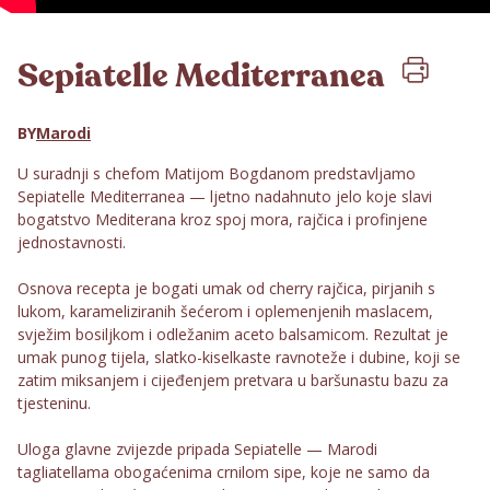
Sepiatelle Mediterranea
BY
Marodi
U suradnji s chefom Matijom Bogdanom predstavljamo
Sepiatelle Mediterranea — ljetno nadahnuto jelo koje slavi
bogatstvo Mediterana kroz spoj mora, rajčica i profinjene
jednostavnosti.
Osnova recepta je bogati umak od cherry rajčica, pirjanih s
lukom, karameliziranih šećerom i oplemenjenih maslacem,
svježim bosiljkom i odležanim aceto balsamicom. Rezultat je
umak punog tijela, slatko-kiselkaste ravnoteže i dubine, koji se
zatim miksanjem i cijeđenjem pretvara u baršunastu bazu za
tjesteninu.
Uloga glavne zvijezde pripada Sepiatelle — Marodi
tagliatellama obogaćenima crnilom sipe, koje ne samo da