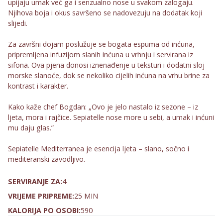
upijaju umak već ga i senzualno nose u svakom zalogaju.
Njihova boja i okus savršeno se nadovezuju na dodatak koji
slijedi.
Za završni dojam poslužuje se bogata espuma od inćuna,
pripremljena infuzijom slanih inćuna u vrhnju i servirana iz
sifona. Ova pjena donosi iznenađenje u teksturi i dodatni sloj
morske slanoće, dok se nekoliko cijelih inćuna na vrhu brine za
kontrast i karakter.
Kako kaže chef Bogdan: „Ovo je jelo nastalo iz sezone – iz
ljeta, mora i rajčice. Sepiatelle nose more u sebi, a umak i inćuni
mu daju glas.”
Sepiatelle Mediterranea je esencija ljeta – slano, sočno i
mediteranski zavodljivo.
SERVIRANJE ZA:
4
VRIJEME PRIPREME:
25 MIN
KALORIJA PO OSOBI:
590