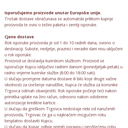
Isporučujemo proizvode unutar Europske unije.
Trošak dostave obračunava se automatski prilikom kupnje
proizvoda te ovisi o težini paketa i zemlji isporuke.
Cjene dostave
Rok isporuke proizvoda je od 1 do 10 radnih dana, ovisno o
destinaciji. Subote, nedjelje, praznici i neradni dani nisu uključeni
u rok isporuke.
Proizvod se dostavlja kurirskom službom. Proizvod se
isporučuje Kupcu isključivo radnim danom (ponedjeljak-petak) u
radno vrijeme kurirske službe (8:00 do 18:00 sati).
U slučaju promjene datuma dostave ili bilo koje druge važne
okolnosti za izvršenje narudžbe, Kupca će služba za korisnike
Trgovca odmah obavijestiti. Rok isporuke počinje teći nakon
primitka uplate na žiro račun, odnosno nakon odobrene
autorizacije kreditne kartice.
U slučaju da greškom Trgovca nedostaje neki od naručenih
proizvoda, Trgovac će ga u najkraćem mogućem roku
besplatno dostaviti Kupcu.
U slučaju da Kupac odbije primiti ispravnu i neoštećenu robu