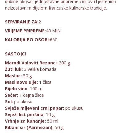
dubine okusa i jednostavne pripreme čini ovu tjesteninu
neizostavnim dijelom francuske kulinarske tradicije.
SERVIRANJE ZA:
2
VRIJEME PRIPREME:
40 MIN
KALORIJA PO OSOBI:
660
SASTOJCI
Marodi Valoviti Rezanci
: 200 g
Žuti luk:
3 velika komada
Maslac:
50 g
Maslinovo ulje:
1 žlica
Bijelo vino:
100 ml
Šećer:
1 čajna žlica
Sol:
po ukusu
Svježe mljeveni crni papar:
po ukusu
Svježi list peršina:
10 g
Vrhnje za kuhanje:
50 ml
Ribani sir (Parmezan):
50 g