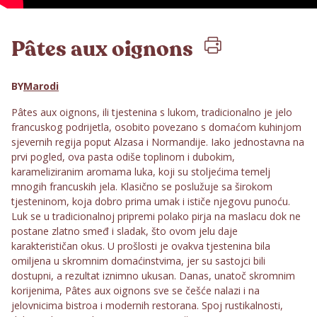
Pâtes aux oignons
BY
Marodi
Pâtes aux oignons, ili tjestenina s lukom, tradicionalno je jelo
francuskog podrijetla, osobito povezano s domaćom kuhinjom
sjevernih regija poput Alzasa i Normandije. Iako jednostavna na
prvi pogled, ova pasta odiše toplinom i dubokim,
karameliziranim aromama luka, koji su stoljećima temelj
mnogih francuskih jela. Klasično se poslužuje sa širokom
tjesteninom, koja dobro prima umak i ističe njegovu punoću.
Luk se u tradicionalnoj pripremi polako pirja na maslacu dok ne
postane zlatno smeđ i sladak, što ovom jelu daje
karakterističan okus. U prošlosti je ovakva tjestenina bila
omiljena u skromnim domaćinstvima, jer su sastojci bili
dostupni, a rezultat iznimno ukusan. Danas, unatoč skromnim
korijenima, Pâtes aux oignons sve se češće nalazi i na
jelovnicima bistroa i modernih restorana. Spoj rustikalnosti,