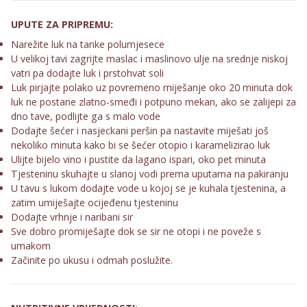
UPUTE ZA PRIPREMU:
Narežite luk na tanke polumjesece
U velikoj tavi zagrijte maslac i maslinovo ulje na srednje niskoj
vatri pa dodajte luk i prstohvat soli
Luk pirjajte polako uz povremeno miješanje oko 20 minuta dok
luk ne postane zlatno-smeđi i potpuno mekan, ako se zalijepi za
dno tave, podlijte ga s malo vode
Dodajte šećer i nasjeckani peršin pa nastavite miješati još
nekoliko minuta kako bi se šećer otopio i karamelizirao luk
Ulijte bijelo vino i pustite da lagano ispari, oko pet minuta
Tjesteninu skuhajte u slanoj vodi prema uputama na pakiranju
U tavu s lukom dodajte vode u kojoj se je kuhala tjestenina, a
zatim umiješajte ocijeđenu tjesteninu
Dodajte vrhnje i naribani sir
Sve dobro promiješajte dok se sir ne otopi i ne poveže s
umakom
Začinite po ukusu i odmah poslužite.