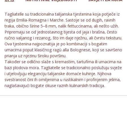
Tagliatelle su tradicionalna talijanska tjestenina koja potječe iz
regija Emilia-Romagna i Marche. Sastoje se od dugih, ravnih
traka, obično širine 5–8 mm, nalik fettuccinama, ali nešto užih.
Pripremaju se od jednostavnog tijesta od jaja i brašna, često
ručno valjanog i rezanog, što im daje nježnu, ali čvrstu teksturu.
Ova tjestenina najpoznatija je po kombinaciji s bogatim
umacima poput klasičnog ragù alla Bolognese, koji se savršeno
prianja uz njezinu široku površinu.
Također se odlično slaže s kremastim, tartufima ili umacima na
bazi plodova mora. Tagliatelle se tradicionalno poslužuju svježe
i utjelovljuju eleganciju talijanske domaće kuhinje. Njihova
svestranost čini ih omiljenima u rustikalnim i profinjenim jelima,
naglašavajući bogate okuse raznih kulinarskih tradicija.