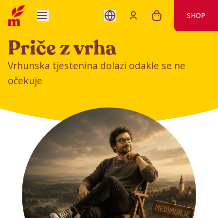
SHOP
Priče z vrha
Vrhunska tjestenina dolazi odakle se ne
očekuje