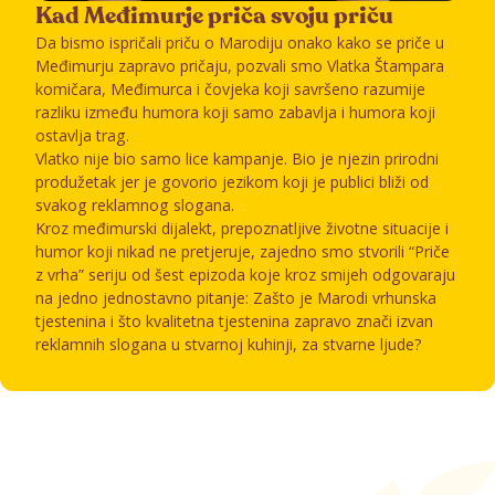
Kad Međimurje priča svoju priču
Da bismo ispričali priču o Marodiju onako kako se priče u
Međimurju zapravo pričaju, pozvali smo Vlatka Štampara
komičara, Međimurca i čovjeka koji savršeno razumije
razliku između humora koji samo zabavlja i humora koji
ostavlja trag.
Vlatko nije bio samo lice kampanje. Bio je njezin prirodni
produžetak jer je govorio jezikom koji je publici bliži od
svakog reklamnog slogana.
Kroz međimurski dijalekt, prepoznatljive životne situacije i
humor koji nikad ne pretjeruje, zajedno smo stvorili “Priče
z vrha” seriju od šest epizoda koje kroz smijeh odgovaraju
na jedno jednostavno pitanje: Zašto je Marodi vrhunska
tjestenina i što kvalitetna tjestenina zapravo znači izvan
reklamnih slogana u stvarnoj kuhinji, za stvarne ljude?