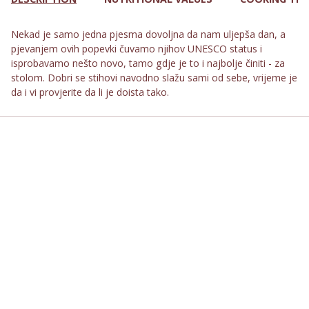
Nekad je samo jedna pjesma dovoljna da nam uljepša dan, a
pjevanjem ovih popevki čuvamo njihov UNESCO status i
isprobavamo nešto novo, tamo gdje je to i najbolje činiti - za
stolom. Dobri se stihovi navodno slažu sami od sebe, vrijeme je
da i vi provjerite da li je doista tako.