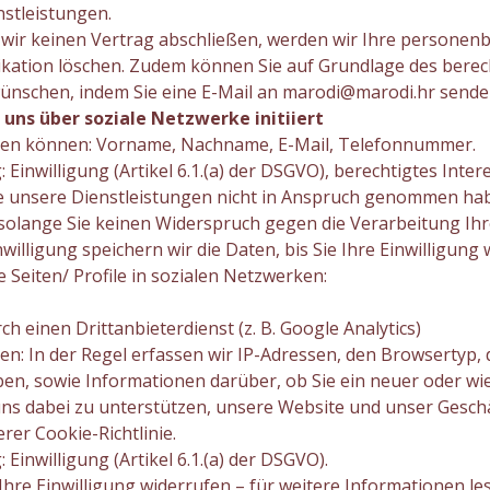
nstleistungen.
 wir keinen Vertrag abschließen, werden wir Ihre personen
ation löschen. Zudem können Sie auf Grundlage des berec
ünschen, indem Sie eine E-Mail an marodi@marodi.hr sende
 uns über soziale Netzwerke initiiert
ben können: Vorname, Nachname, E-Mail, Telefonnummer.
inwilligung (Artikel 6.1.(a) der DSGVO), berechtigtes Inter
ie unsere Dienstleistungen nicht in Anspruch genommen hab
, solange Sie keinen Widerspruch gegen die Verarbeitung 
willigung speichern wir die Daten, bis Sie Ihre Einwilligung 
Seiten/ Profile in sozialen Netzwerken:
h einen Drittanbieterdienst (z. B. Google Analytics)
: In der Regel erfassen wir IP-Adressen, den Browsertyp, 
aben, sowie Informationen darüber, ob Sie ein neuer oder w
s dabei zu unterstützen, unsere Website und unser Geschä
rer Cookie-Richtlinie.
inwilligung (Artikel 6.1.(a) der DSGVO).
hre Einwilligung widerrufen – für weitere Informationen lese