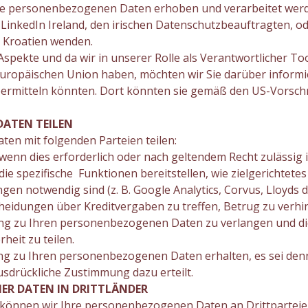
Ihre personenbezogenen Daten erhoben und verarbeitet werde
LinkedIn Ireland, den irischen Datenschutzbeauftragten, od
 Kroatien wenden.
pekte und da wir in unserer Rolle als Verantwortlicher To
 Europäischen Union haben, möchten wir Sie darüber informie
bermitteln könnten. Dort könnten sie gemäß den US-Vorschr
DATEN TEILEN
en mit folgenden Parteien teilen:
wenn dies erforderlich oder nach geltendem Recht zulässig i
 die spezifische Funktionen bereitstellen, wie zielgerichte
en notwendig sind (z. B. Google Analytics, Corvus, Lloyds digi
tscheidungen über Kreditvergaben zu treffen, Betrug zu verh
ugang zu Ihren personenbezogenen Daten zu verlangen und d
heit zu teilen.
ng zu Ihren personenbezogenen Daten erhalten, es sei denn,
usdrückliche Zustimmung dazu erteilt.
ER DATEN IN DRITTLÄNDER
können wir Ihre personenbezogenen Daten an Drittparteien