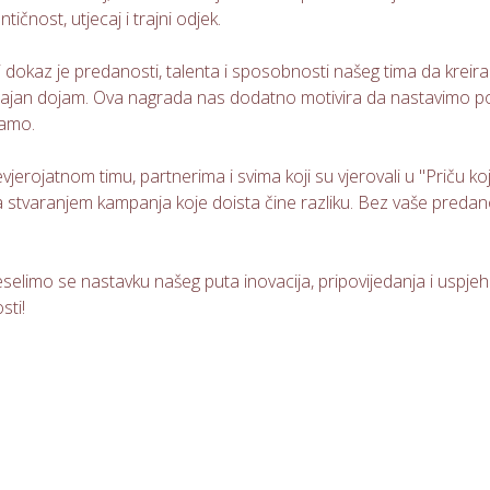
ičnost, utjecaj i trajni odjek.
ji dokaz je predanosti, talenta i sposobnosti našeg tima da kre
 trajan dojam. Ova nagrada nas dodatno motivira da nastavimo pomi
mamo.
erojatnom timu, partnerima i svima koji su vjerovali u "Priču koj
stvaranjem kampanja koje doista čine razliku. Bez vaše predanos
selimo se nastavku našeg puta inovacija, pripovijedanja i uspjeha.
sti!