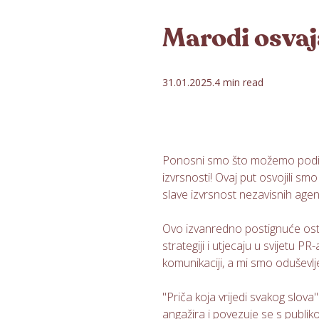
Marodi osvaj
31.01.2025.
4 min read
Ponosni smo što možemo podijel
izvrsnosti! Ovaj put osvojili s
slave izvrsnost nezavisnih agenc
Ovo izvanredno postignuće ostva
strategiji i utjecaju u svijetu 
komunikaciji, a mi smo oduševlj
"Priča koja vrijedi svakog slova"
angažira i povezuje se s publik