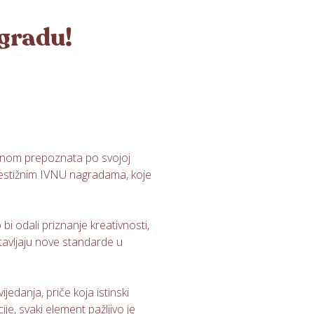
agradu!
ednom prepoznata po svojoj
 prestižnim IVNU nagradama, koje
i odali priznanje kreativnosti,
stavljaju nove standarde u
jedanja, priče koja istinski
je, svaki element pažljivo je