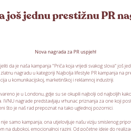
a još jednu prestižnu PR n
Nova nagrada za PR uspjeh!
iti da je naša kampanja "Priča koja vrijedi svakog slova" još j
mo zlatnu nagradu u kategoriji Najbolja lifestyle PR kampanja na
ija u komunikacijskoj, marketinškoj i reklamnoj industriji.
reno je u Londonu, gdje su se okupili najbolji od najboljih kako b
PR-a. IVNU nagrade predstavljaju vrhunac priznanja za one koji po
eni što je naš rad prepoznat na tako uglednoj pozornici.
 nije samo kampanja; ona utjelovljuje našu viziju smislenog pripovi
om na dubokoj, emocionalnoj razini. Od početne ideje do realizaci