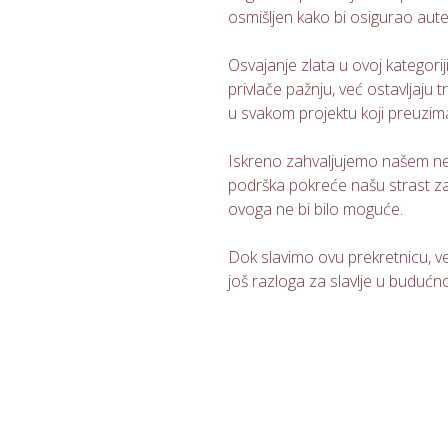
osmišljen kako bi osigurao autent
Osvajanje zlata u ovoj kategori
privlače pažnju, već ostavljaju
u svakom projektu koji preuzi
Iskreno zahvaljujemo našem nevj
podrška pokreće našu strast za 
ovoga ne bi bilo moguće.
Dok slavimo ovu prekretnicu, ve
još razloga za slavlje u budućno