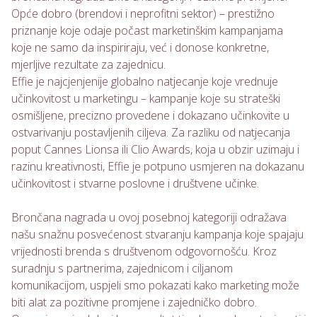
Opće dobro (brendovi i neprofitni sektor) – prestižno
priznanje koje odaje počast marketinškim kampanjama
koje ne samo da inspiriraju, već i donose konkretne,
mjerljive rezultate za zajednicu.
Effie je najcjenjenije globalno natjecanje koje vrednuje
učinkovitost u marketingu – kampanje koje su strateški
osmišljene, precizno provedene i dokazano učinkovite u
ostvarivanju postavljenih ciljeva. Za razliku od natjecanja
poput Cannes Lionsa ili Clio Awards, koja u obzir uzimaju i
razinu kreativnosti, Effie je potpuno usmjeren na dokazanu
učinkovitost i stvarne poslovne i društvene učinke.
Brončana nagrada u ovoj posebnoj kategoriji odražava
našu snažnu posvećenost stvaranju kampanja koje spajaju
vrijednosti brenda s društvenom odgovornošću. Kroz
suradnju s partnerima, zajednicom i ciljanom
komunikacijom, uspjeli smo pokazati kako marketing može
biti alat za pozitivne promjene i zajedničko dobro.